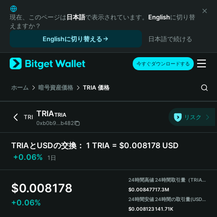
English
日本語
現在、このページは
日本語
で表示されています。
English
に切り替
えますか？
Tiếng Việt
Englishに切り替える
日本語で続ける
Русский
Español (Latinoamérica)
Türkçe
今すぐダウンロードする
Italiano
Français
ホーム
暗号資産価格
TRIA
価格
Deutsch
简体中文
TRIA
TRIA
TRI
リスク
繁體中文
0xb0b9...b482
Português (Portugal)
Bahasa Indonesia
TRIAとUSDの交換：
1 TRIA = $0.008178 USD
ภาษาไทย
+0.06%
1日
हिन्दी
বাংলা
24時間高値
24時間取引量（TRIA）
$
0.008178
Español
$
0.008477
17.3M
24時間安値
24時間の取引量
(USDT)
+0.06%
Português (Brasil)
$
0.008123
141.71K
Español (Argentina)