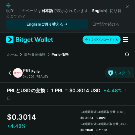
English
日本語
現在、このページは
日本語
で表示されています。
English
に切り替
えますか？
Tiếng Việt
Englishに切り替える
日本語で続ける
Русский
Español (Latinoamérica)
Türkçe
今すぐダウンロードする
Italiano
Français
ホーム
暗号資産価格
Perle
価格
Deutsch
简体中文
PRL
Perle
リスク
繁體中文
0xd20f...7BAc
Português (Portugal)
Bahasa Indonesia
PRLとUSDの交換：
1 PRL = $0.3014 USD
+4.48%
1
ภาษาไทย
日
हिन्दी
বাংলা
24時間高値
24時間取引量（PRL）
$
0.3014
Español
$
0.3054
2.88M
24時間安値
24時間の取引量
(USDT)
+4.48%
Português (Brasil)
$
0.2840
871.16K
Español (Argentina)