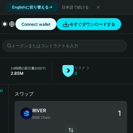
Englishに切り替える
日本語で続ける
Connect wallet
今すぐダウンロードする
リスク
）
24時間の取引量
(USDT)
2.85M
0
ロ
スワップ
RIVER
BNB Chain