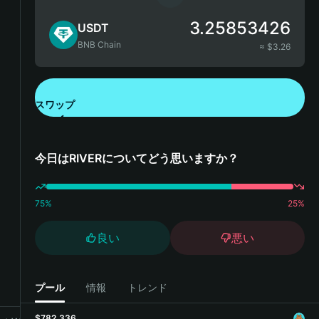
3.25853426
USDT
BNB Chain
≈ $
3.26
スワップ
Bitget Walletをダウンロード
今日はRIVERについてどう思いますか？
75
%
25
%
良い
悪い
プール
情報
トレンド
$782,336