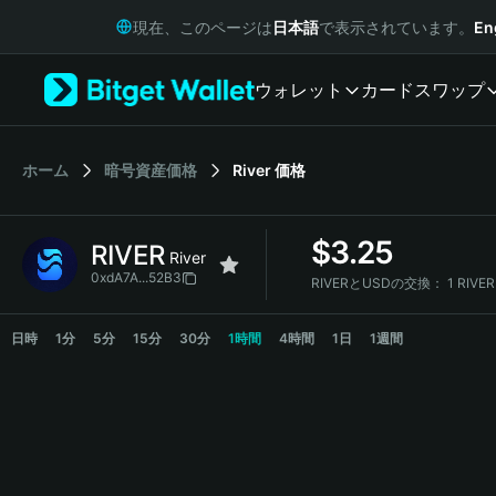
English
現在、このページは
日本語
で表示されています。
En
日本語
Tiếng Việt
ウォレット
カード
スワップ
Русский
Español (Latinoamérica)
Türkçe
Italiano
ホーム
暗号資産価格
River
価格
Français
Deutsch
$
3.25
RIVER
简体中文
River
繁體中文
0xdA7A...52B3
RIVERとUSDの交換：
1 RIVER
Português (Portugal)
RIVER Price Chart
Bahasa Indonesia
日時
1分
5分
15分
30分
1時間
4時間
1日
1週間
ภาษาไทย
हिन्दी
বাংলা
Español
Português (Brasil)
Español (Argentina)