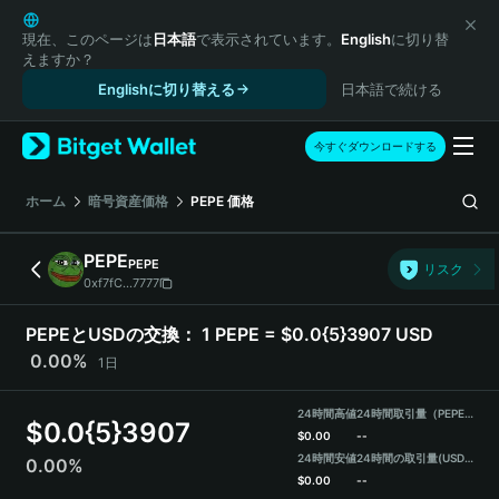
English
日本語
現在、このページは
日本語
で表示されています。
English
に切り替
えますか？
Tiếng Việt
Englishに切り替える
日本語で続ける
Русский
Español (Latinoamérica)
Türkçe
今すぐダウンロードする
Italiano
Français
ホーム
暗号資産価格
PEPE
価格
Deutsch
简体中文
PEPE
PEPE
リスク
繁體中文
0xf7fC...7777
Português (Portugal)
Bahasa Indonesia
PEPEとUSDの交換：
1 PEPE = $0.0{5}3907 USD
ภาษาไทย
0.00%
1日
हिन्दी
বাংলা
24時間高値
24時間取引量（PEPE）
$
0.0{5}3907
Español
$
0.00
--
24時間安値
24時間の取引量
(USDT)
0.00%
Português (Brasil)
$
0.00
--
Español (Argentina)