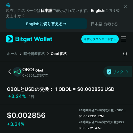
English
日本語
現在、このページは
日本語
で表示されています。
English
に切り替
えますか？
Tiếng Việt
Englishに切り替える
日本語で続ける
Русский
Español (Latinoamérica)
Türkçe
今すぐダウンロードする
Italiano
Français
ホーム
暗号資産価格
Obol
価格
Deutsch
简体中文
OBOL
Obol
リスク
繁體中文
0x0B01...D5F7
Português (Portugal)
Bahasa Indonesia
OBOLとUSDの交換：
1 OBOL = $0.002856 USD
ภาษาไทย
+3.24%
1日
हिन्दी
বাংলা
24時間高値
24時間取引量（OBOL）
$
0.002856
Español
$
0.002935
1.57M
24時間安値
24時間の取引量
(USDT)
+3.24%
Português (Brasil)
$
0.00272
4.5K
Español (Argentina)