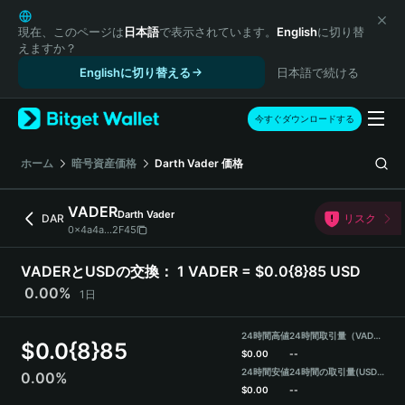
English
日本語
現在、このページは
日本語
で表示されています。
English
に切り替
えますか？
Tiếng Việt
Englishに切り替える
日本語で続ける
Русский
Español (Latinoamérica)
Türkçe
今すぐダウンロードする
Italiano
Français
ホーム
暗号資産価格
Darth Vader
価格
Deutsch
简体中文
VADER
Darth Vader
DAR
リスク
繁體中文
0x4a4a...2F45
Português (Portugal)
Bahasa Indonesia
VADERとUSDの交換：
1 VADER = $0.0{8}85 USD
ภาษาไทย
0.00%
1日
हिन्दी
বাংলা
24時間高値
24時間取引量（VADER）
$
0.0{8}85
Español
$
0.00
--
24時間安値
24時間の取引量
(USDT)
0.00%
Português (Brasil)
$
0.00
--
Español (Argentina)