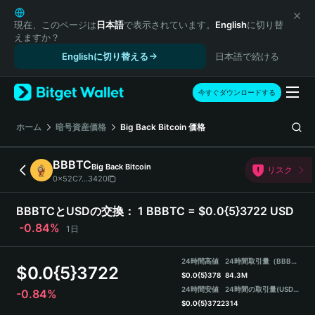
English
日本語
現在、このページは
日本語
で表示されています。
English
に切り替
えますか？
Tiếng Việt
Englishに切り替える
日本語で続ける
Русский
Español (Latinoamérica)
Türkçe
今すぐダウンロードする
Italiano
Français
ホーム
暗号資産価格
Big Back Bitcoin
価格
Deutsch
简体中文
BBBTC
Big Back Bitcoin
リスク
繁體中文
0x52C7...3420
Português (Portugal)
Bahasa Indonesia
BBBTCとUSDの交換：
1 BBBTC = $0.0{5}3722 USD
ภาษาไทย
-0.84%
1日
हिन्दी
বাংলা
24時間高値
24時間取引量（BBBTC）
$
0.0{5}3722
Español
$
0.0{5}378
84.3M
24時間安値
24時間の取引量
(USDT)
-0.84%
Português (Brasil)
$
0.0{5}3722
314
Español (Argentina)