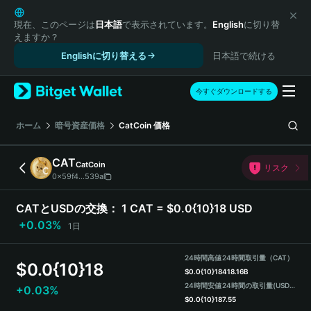
English
日本語
現在、このページは
日本語
で表示されています。
English
に切り替
えますか？
Tiếng Việt
Englishに切り替える
日本語で続ける
Русский
Español (Latinoamérica)
Türkçe
今すぐダウンロードする
Italiano
Français
ホーム
暗号資産価格
CatCoin
価格
Deutsch
简体中文
CAT
CatCoin
リスク
繁體中文
0x59f4...539a
Português (Portugal)
Bahasa Indonesia
CATとUSDの交換：
1 CAT = $0.0{10}18 USD
ภาษาไทย
+0.03%
1日
हिन्दी
বাংলা
24時間高値
24時間取引量（CAT）
$
0.0{10}18
Español
$
0.0{10}18
418.16B
24時間安値
24時間の取引量
(USDT)
+0.03%
Português (Brasil)
$
0.0{10}18
7.55
Español (Argentina)