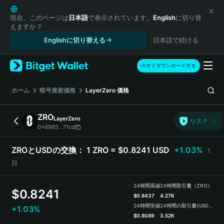
English
日本語
現在、このページは
日本語
で表示されています。
English
に切り替
えますか？
Tiếng Việt
Englishに切り替える
日本語で続ける
Русский
Español (Latinoamérica)
Türkçe
今すぐダウンロードする
Italiano
Français
ホーム
暗号資産価格
LayerZero
価格
Deutsch
简体中文
ZRO
LayerZero
リスク
繁體中文
0x6985...71cd
Português (Portugal)
Bahasa Indonesia
ZROとUSDの交換：
1 ZRO = $0.8241 USD
+1.03%
1
ภาษาไทย
日
हिन्दी
বাংলা
24時間高値
24時間取引量（ZRO）
$
0.8241
Español
$
0.8437
4.27K
24時間安値
24時間の取引量
(USDT)
+1.03%
Português (Brasil)
$
0.8089
3.52K
Español (Argentina)