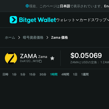
English
現在、このページは
日本語
で表示されています。
En
日本語
Tiếng Việt
ウォレット
カード
スワップ
Русский
Español (Latinoamérica)
Türkçe
Italiano
ホーム
暗号資産価格
Zama
価格
Français
Deutsch
$
0.05069
ZAMA
简体中文
Zama
繁體中文
0xA12C...f4f3
ZAMAとUSDの交換：
1 ZAM
Português (Portugal)
ZAMA Price Chart
Bahasa Indonesia
日時
1分
5分
15分
30分
1時間
4時間
1日
1週間
ภาษาไทย
हिन्दी
বাংলা
Español
Português (Brasil)
Español (Argentina)