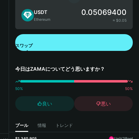
0.05069400
USDT
Ethereum
≈ $
0.05
スワップ
Bitget Walletをダウンロード
今日はZAMAについてどう思いますか？
50
%
50
%
良い
悪い
プール
情報
トレンド
$1,340,905
UniV3Pool