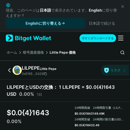
English
日本語
現在、このページは
日本語
で表示されています。
English
に切り替
えますか？
Tiếng Việt
Englishに切り替える
日本語で続ける
Русский
Español (Latinoamérica)
Türkçe
今すぐダウンロードする
Italiano
Français
ホーム
暗号資産価格
Little Pepe
価格
Deutsch
简体中文
LILPEPE
Little Pepe
リスク
繁體中文
0xEf6E...5429
Português (Portugal)
Bahasa Indonesia
LILPEPEとUSDの交換：
1 LILPEPE = $0.0{4}1643
ภาษาไทย
USD
0.00%
1日
हिन्दी
বাংলা
24時間高値
24時間取引量（LILPEPE）
$
0.0{4}1643
Español
$
0.0{4}1643
149.49K
24時間安値
24時間の取引量
(USDT)
0.00%
Português (Brasil)
$
0.0{4}1643
2.46
Español (Argentina)