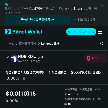
English
日本語
現在、このページは
日本語
で表示されています。
English
に切り替
えますか？
Tiếng Việt
Englishに切り替える
日本語で続ける
Русский
Español (Latinoamérica)
Türkçe
今すぐダウンロードする
Italiano
Français
ホーム
暗号資産価格
Longcat
価格
Deutsch
简体中文
NOBIKO
Longcat
リスク
繁體中文
0xcCCC...2002
Português (Portugal)
Bahasa Indonesia
NOBIKOとUSDの交換：
1 NOBIKO = $0.0{10}15 USD
ภาษาไทย
0.00%
1日
हिन्दी
বাংলা
24時間高値
24時間取引量（NOBIKO）
$
0.0{10}15
Español
$
0.00
--
24時間安値
24時間の取引量
(USDT)
0.00%
Português (Brasil)
$
0.00
--
Español (Argentina)