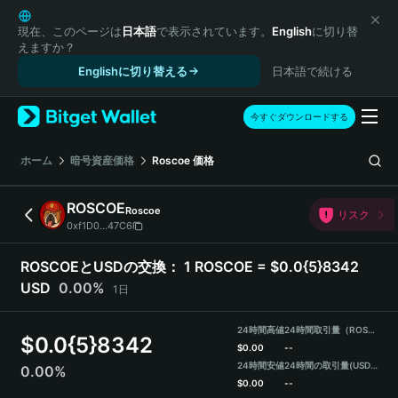
English
日本語
現在、このページは
日本語
で表示されています。
English
に切り替
えますか？
Tiếng Việt
Englishに切り替える
日本語で続ける
Русский
Español (Latinoamérica)
Türkçe
今すぐダウンロードする
Italiano
Français
ホーム
暗号資産価格
Roscoe
価格
Deutsch
简体中文
ROSCOE
Roscoe
リスク
繁體中文
0xf1D0...47C6
Português (Portugal)
Bahasa Indonesia
ROSCOEとUSDの交換：
1 ROSCOE = $0.0{5}8342
ภาษาไทย
USD
0.00%
1日
हिन्दी
বাংলা
24時間高値
24時間取引量（ROSCOE）
$
0.0{5}8342
Español
$
0.00
--
24時間安値
24時間の取引量
(USDT)
0.00%
Português (Brasil)
$
0.00
--
Español (Argentina)