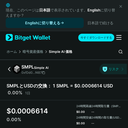
English
日本語
現在、このページは
日本語
で表示されています。
English
に切り替
えますか？
Tiếng Việt
Englishに切り替える
日本語で続ける
Русский
Español (Latinoamérica)
Türkçe
今すぐダウンロードする
Italiano
Français
ホーム
暗号資産価格
Simple AI
価格
Deutsch
简体中文
SMPL
Simple AI
リスク
繁體中文
0xfDd0...f487
Português (Portugal)
Bahasa Indonesia
SMPLとUSDの交換：
1 SMPL = $0.0006614 USD
ภาษาไทย
0.00%
1日
हिन्दी
বাংলা
24時間高値
24時間取引量（SMPL）
$
0.0006614
Español
$
0.00
--
24時間安値
24時間の取引量
(USDT)
0.00%
Português (Brasil)
$
0.00
--
Español (Argentina)