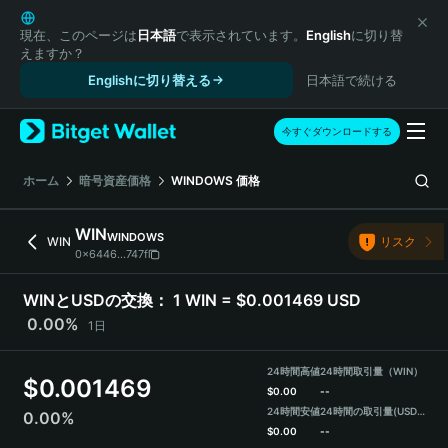
English
日本語
現在、このページは
日本語
で表示されています。
English
に切り替
えますか？
Tiếng Việt
Englishに切り替える
日本語で続ける
Русский
Español (Latinoamérica)
Türkçe
今すぐダウンロードする
Italiano
Français
ホーム
暗号資産価格
WINDOWS
価格
Deutsch
简体中文
WIN
WINDOWS
WIN
リスク
繁體中文
0x6446...747f
Português (Portugal)
Bahasa Indonesia
WINとUSDの交換：
1 WIN = $0.001469 USD
ภาษาไทย
0.00%
1日
हिन्दी
বাংলা
24時間高値
24時間取引量（WIN）
$
0.001469
Español
$
0.00
--
24時間安値
24時間の取引量
(USDT)
0.00%
Português (Brasil)
$
0.00
--
Español (Argentina)