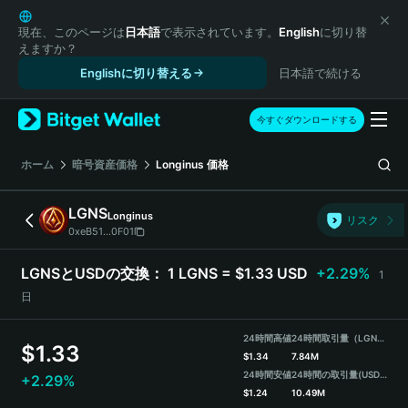
English
日本語
現在、このページは
日本語
で表示されています。
English
に切り替
えますか？
Tiếng Việt
Englishに切り替える
日本語で続ける
Русский
Español (Latinoamérica)
Türkçe
今すぐダウンロードする
Italiano
Français
ホーム
暗号資産価格
Longinus
価格
Deutsch
简体中文
LGNS
Longinus
リスク
繁體中文
0xeB51...0F01
Português (Portugal)
Bahasa Indonesia
LGNSとUSDの交換：
1 LGNS = $1.33 USD
+2.29%
1
ภาษาไทย
日
हिन्दी
বাংলা
24時間高値
24時間取引量（LGNS）
$
1.33
Español
$
1.34
7.84M
24時間安値
24時間の取引量
(USDT)
+2.29%
Português (Brasil)
$
1.24
10.49M
Español (Argentina)