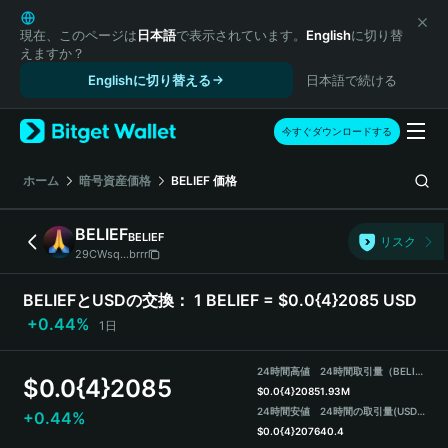
English
日本語
現在、このページは
日本語
で表示されています。
English
に切り替
えますか？
Tiếng Việt
Englishに切り替える
日本語で続ける
Русский
Español (Latinoamérica)
Türkçe
今すぐダウンロードする
Italiano
Français
ホーム
暗号資産価格
BELIEF
価格
Deutsch
简体中文
BELIEF
BELIEF
リスク
繁體中文
29CWsq...brrr
Português (Portugal)
Bahasa Indonesia
BELIEFとUSDの交換：
1 BELIEF = $0.0{4}2085 USD
ภาษาไทย
+0.44%
1日
हिन्दी
বাংলা
24時間高値
24時間取引量（BELIEF）
$
0.0{4}2085
Español
$
0.0{4}2085
1.93M
24時間安値
24時間の取引量
(USDT)
+0.44%
Português (Brasil)
$
0.0{4}2076
40.4
Español (Argentina)