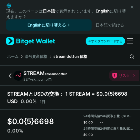
English
日本語
現在、このページは
日本語
で表示されています。
English
に切り替
えますか？
Tiếng Việt
Englishに切り替える
日本語で続ける
Русский
Español (Latinoamérica)
Türkçe
今すぐダウンロードする
Italiano
Français
ホーム
暗号資産価格
streamdotfun
価格
Deutsch
简体中文
STREAM
streamdotfun
リスク
繁體中文
2EYvsk...pump
Português (Portugal)
Bahasa Indonesia
STREAMとUSDの交換：
1 STREAM = $0.0{5}6698
ภาษาไทย
USD
0.00%
1日
हिन्दी
বাংলা
24時間高値
24時間取引量（STREAM）
$
0.0{5}6698
Español
$
0.00
--
24時間安値
24時間の取引量
(USDT)
0.00%
Português (Brasil)
$
0.00
--
Español (Argentina)