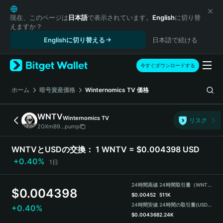
English
日本語
現在、このページは
日本語
で表示されています。
English
に切り替
えますか？
Tiếng Việt
Englishに切り替える
日本語で続ける
Русский
Español (Latinoamérica)
Türkçe
今すぐダウンロードする
Italiano
Français
ホーム
暗号資産価格
Winternomics TV
価格
Deutsch
简体中文
WNTV
Winternomics TV
リスク
繁體中文
2GXmB9...pump
Português (Portugal)
Bahasa Indonesia
WNTVとUSDの交換：
1 WNTV = $0.004398 USD
ภาษาไทย
+0.40%
1日
हिन्दी
বাংলা
24時間高値
24時間取引量（WNTV）
$
0.004398
Español
$
0.00452
511K
24時間安値
24時間の取引量
(USDT)
+0.40%
Português (Brasil)
$
0.004368
2.24K
Español (Argentina)