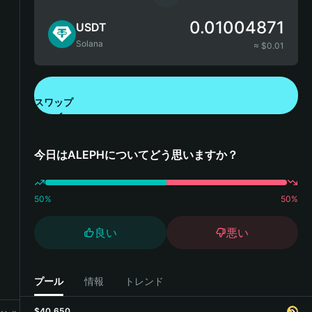
0.01004871
USDT
Solana
≈ $
0.01
スワップ
Bitget Walletをダウンロード
今日はALEPHについてどう思いますか？
50
%
50
%
良い
悪い
プール
情報
トレンド
$40,650