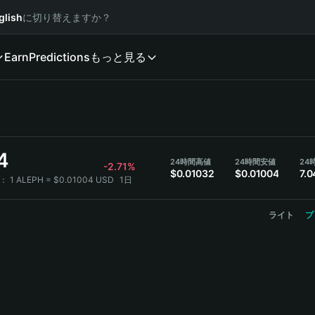
glish
に切り替えますか？
Earn
Predictions
もっと見る
4
24時間高値
24時間安値
24
-2.71%
$0.01032
$0.01004
7.0
換：
1 ALEPH = $0.01004 USD
1日
ライト
プ