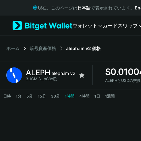
English
現在、このページは
日本語
で表示されています。
En
日本語
Tiếng Việt
ウォレット
カード
スワップ
Русский
Español (Latinoamérica)
Türkçe
Italiano
ホーム
暗号資産価格
aleph.im v2
価格
Français
Deutsch
$
0.0100
ALEPH
简体中文
aleph.im v2
繁體中文
3UCMiS...pG9x
ALEPHとUSDの交
Português (Portugal)
ALEPH Price Chart
Bahasa Indonesia
日時
1分
5分
15分
30分
1時間
4時間
1日
1週間
ภาษาไทย
हिन्दी
বাংলা
Español
Português (Brasil)
Español (Argentina)