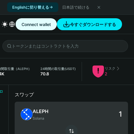
Englishに切り替える
日本語で続ける
Connect wallet
今すぐダウンロードする
リスク
時間取引量（ALEPH）
24時間の取引量
(USDT)
4K
70.8
2
ロ
スワップ
ALEPH
Solana