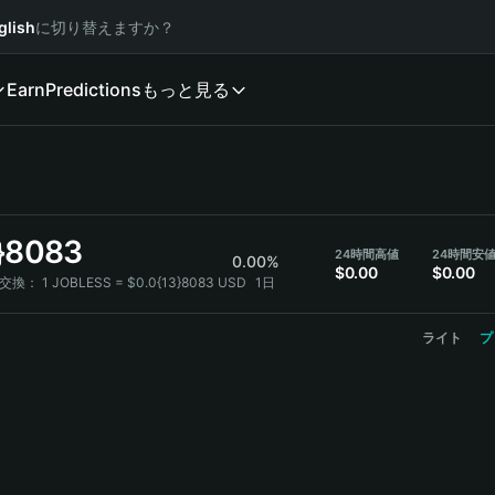
glish
に切り替えますか？
Earn
Predictions
もっと見る
3}8083
24時間高値
24時間安
0.00%
$0.00
$0.00
の交換：
1 JOBLESS = $0.0{13}8083 USD
1日
ライト
プ