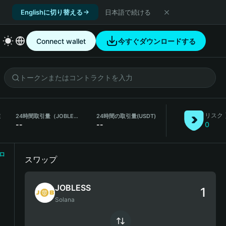
Englishに切り替える
日本語で続ける
Connect wallet
今すぐダウンロードする
リスク
値
24時間取引量（JOBLESS）
24時間の取引量
(USDT)
--
--
0
ロ
スワップ
JOBLESS
Solana