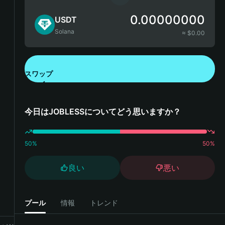
0.00000000
USDT
Solana
≈ $
0.00
スワップ
Bitget Walletをダウンロード
今日はJOBLESSについてどう思いますか？
50
%
50
%
良い
悪い
プール
情報
トレンド