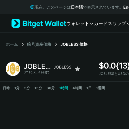
English
現在、このページは
日本語
で表示されています。
En
日本語
Tiếng Việt
ウォレット
カード
スワップ
Русский
Español (Latinoamérica)
Türkçe
Italiano
ホーム
暗号資産価格
JOBLESS
価格
Français
Deutsch
$
0.0{1
JOBLESS
简体中文
JOBLESS
繁體中文
3YTcjX...4sei
JOBLESSとUSD
Português (Portugal)
JOBLESS Price Chart
Bahasa Indonesia
日時
1分
5分
15分
30分
1時間
4時間
1日
1週間
ภาษาไทย
हिन्दी
বাংলা
Español
Português (Brasil)
Español (Argentina)