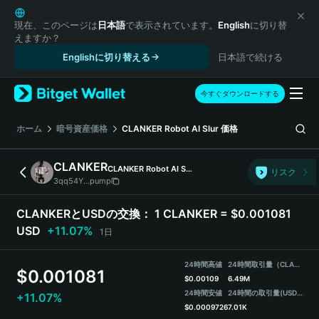
English
日本語
現在、このページは
日本語
で表示されています。
English
に切り替
えますか？
Tiếng Việt
Englishに切り替える
日本語で続ける
Русский
Español (Latinoamérica)
Türkçe
今すぐダウンロードする
Italiano
Français
ホーム
暗号資産価格
CLANKER Robot AI Slur
価格
Deutsch
简体中文
CLANKER
CLANKER Robot AI Slur
リスク
繁體中文
3qq54Y...pump
Português (Portugal)
Bahasa Indonesia
CLANKERとUSDの交換：
1 CLANKER = $0.001081
ภาษาไทย
USD
+11.07%
1日
हिन्दी
বাংলা
24時間高値
24時間取引量（CLANKER）
$
0.001081
Español
$
0.00109
6.49M
24時間安値
24時間の取引量
(USDT)
+11.07%
Português (Brasil)
$
0.0009726
7.01K
Español (Argentina)