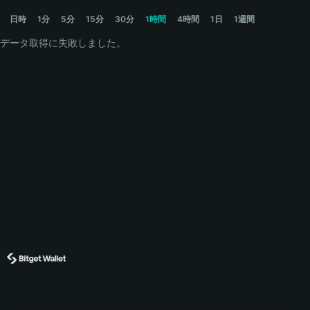
◎DOG Price Chart
日時
1分
5分
15分
30分
1時間
4時間
1日
1週間
データ取得に失敗しました。