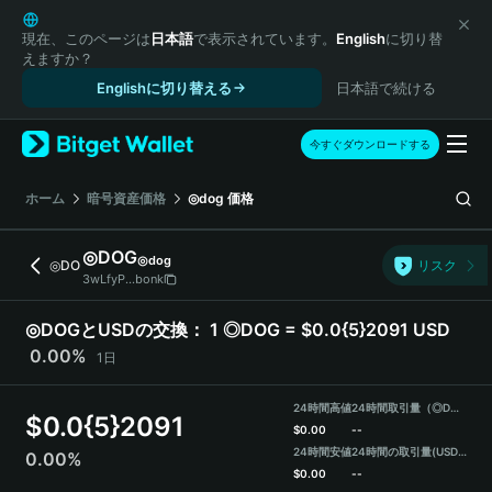
English
日本語
現在、このページは
日本語
で表示されています。
English
に切り替
えますか？
Tiếng Việt
Englishに切り替える
日本語で続ける
Русский
Español (Latinoamérica)
Türkçe
今すぐダウンロードする
Italiano
Français
ホーム
暗号資産価格
◎dog
価格
Deutsch
简体中文
◎DOG
◎dog
◎DO
リスク
繁體中文
3wLfyP...bonk
Português (Portugal)
Bahasa Indonesia
◎DOGとUSDの交換：
1 ◎DOG = $0.0{5}2091 USD
ภาษาไทย
0.00%
1日
हिन्दी
বাংলা
24時間高値
24時間取引量（◎DOG）
$
0.0{5}2091
Español
$
0.00
--
24時間安値
24時間の取引量
(USDT)
0.00%
Português (Brasil)
$
0.00
--
Español (Argentina)