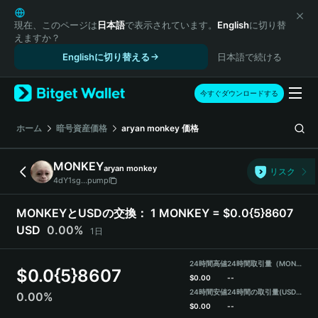
English
日本語
現在、このページは
日本語
で表示されています。
English
に切り替
えますか？
Tiếng Việt
Englishに切り替える
日本語で続ける
Русский
Español (Latinoamérica)
Türkçe
今すぐダウンロードする
Italiano
Français
ホーム
暗号資産価格
aryan monkey
価格
Deutsch
简体中文
MONKEY
aryan monkey
リスク
繁體中文
4dY1sg...pump
Português (Portugal)
Bahasa Indonesia
MONKEYとUSDの交換：
1 MONKEY = $0.0{5}8607
ภาษาไทย
USD
0.00%
1日
हिन्दी
বাংলা
24時間高値
24時間取引量（MONKEY）
$
0.0{5}8607
Español
$
0.00
--
24時間安値
24時間の取引量
(USDT)
0.00%
Português (Brasil)
$
0.00
--
Español (Argentina)