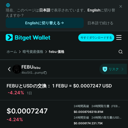
English
日本語
現在、このページは
日本語
で表示されています。
English
に切り替
えますか？
Tiếng Việt
Englishに切り替える
日本語で続ける
Русский
Español (Latinoamérica)
Türkçe
今すぐダウンロードする
Italiano
Français
ホーム
暗号資産価格
febu
価格
Deutsch
简体中文
FEBU
febu
リスク
繁體中文
4ko5tS...pump
Português (Portugal)
Bahasa Indonesia
FEBUとUSDの交換：
1 FEBU = $0.0007247 USD
ภาษาไทย
-4.24%
1日
हिन्दी
বাংলা
24時間高値
24時間取引量（FEBU）
$
0.0007247
Español
$
0.0008706
319.81M
24時間安値
24時間の取引量
(USDT)
-4.24%
Português (Brasil)
$
0.0006174
231.75K
Español (Argentina)