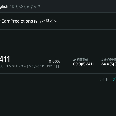
glish
に切り替えますか？
Earn
Predictions
もっと見る
411
24時間高値
24時間安
0.00%
$0.0{5}3411
$0.0{5}
交換：
1 MOLTING = $0.0{5}3411 USD
1日
ライト
プ