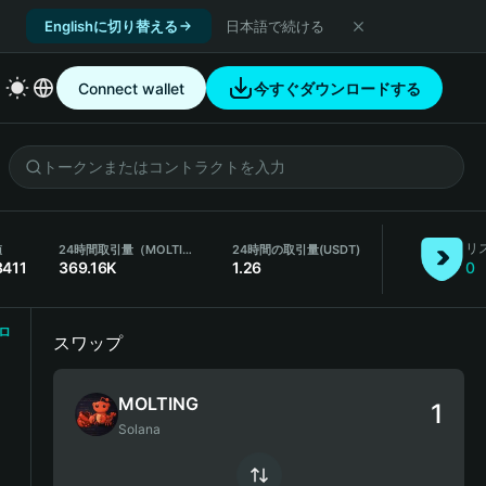
Englishに切り替える
日本語で続ける
Connect wallet
今すぐダウンロードする
リ
値
24時間取引量（MOLTING）
24時間の取引量
(USDT)
3411
369.16K
1.26
0
ロ
スワップ
MOLTING
Solana