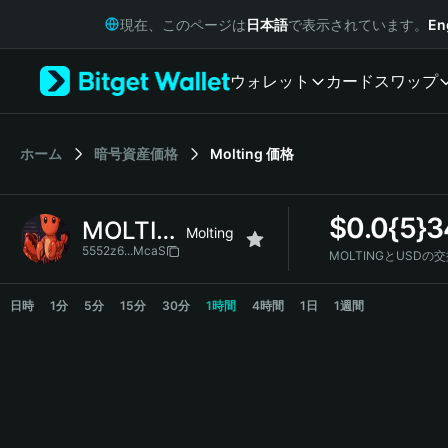
English
現在、このページは
日本語
で表示されています。
En
日本語
Tiếng Việt
ウォレット
カード
スワップ
Русский
Español (Latinoamérica)
Türkçe
Italiano
ホーム
暗号資産価格
Molting
価格
Français
Deutsch
$
0.0{5}3
MOLTING
简体中文
Molting
繁體中文
5552z6...McaS
MOLTINGとUSDの
Português (Portugal)
MOLTING Price Chart
Bahasa Indonesia
日時
1分
5分
15分
30分
1時間
4時間
1日
1週間
ภาษาไทย
हिन्दी
বাংলা
Español
Português (Brasil)
Español (Argentina)