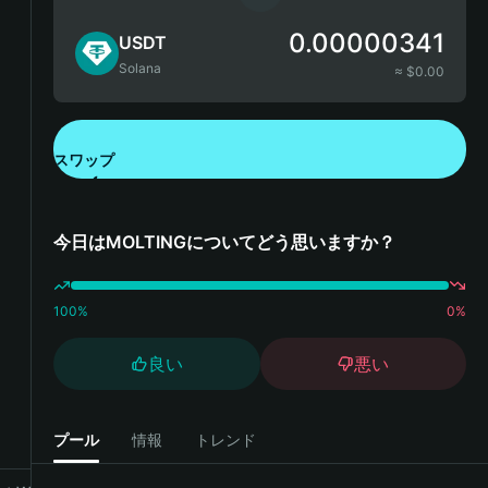
0.00000341
USDT
Solana
≈ $
0.00
スワップ
Bitget Walletをダウンロード
今日はMOLTINGについてどう思いますか？
100
%
0
%
良い
悪い
プール
情報
トレンド