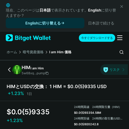
English
日本語
現在、このページは
日本語
で表示されています。
English
に切り替
えますか？
Tiếng Việt
Englishに切り替える
日本語で続ける
Русский
Español (Latinoamérica)
Türkçe
今すぐダウンロードする
Italiano
Français
ホーム
暗号資産価格
I am Him
価格
Deutsch
简体中文
HIM
I am Him
リスク
繁體中文
5w68xq...pump
Português (Portugal)
Bahasa Indonesia
HIMとUSDの交換：
1 HIM = $0.0{5}9335 USD
ภาษาไทย
+1.23%
1日
हिन्दी
বাংলা
24時間高値
24時間取引量（HIM）
$
0.0{5}9335
Español
$
0.0{5}9335
4.58M
24時間安値
24時間の取引量
(USDT)
+1.23%
Português (Brasil)
$
0.0{5}9202
42.8
Español (Argentina)