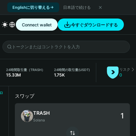
Englishに切り替える
日本語で続ける
Connect wallet
今すぐダウンロードする
リスク
24時間取引量（TRASH）
24時間の取引量
(USDT)
15.33M
1.75K
0
ロ
スワップ
TRASH
Solana