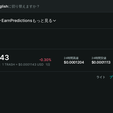
glish
に切り替えますか？
Earn
Predictions
もっと見る
143
24時間高値
24時間安値
-0.30%
$0.0001204
$0.0001113
：
1 TRASH = $0.0001143 USD
1日
ライト
プ