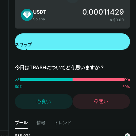
0.00011429
USDT
Solana
≈ $
0.00
スワップ
Bitget Walletをダウンロード
今日はTRASHについてどう思いますか？
50
%
50
%
良い
悪い
プール
情報
トレンド
$38,034