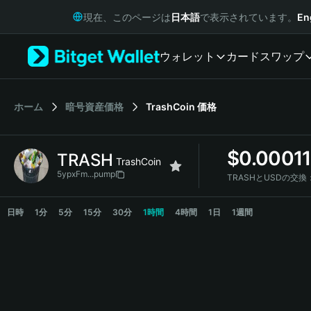
English
現在、このページは
日本語
で表示されています。
En
日本語
Tiếng Việt
ウォレット
カード
スワップ
Русский
Español (Latinoamérica)
Türkçe
Italiano
ホーム
暗号資産価格
TrashCoin
価格
Français
Deutsch
$
0.0001
TRASH
简体中文
TrashCoin
繁體中文
5ypxFm...pump
TRASHとUSDの交換
Português (Portugal)
TRASH Price Chart
Bahasa Indonesia
日時
1分
5分
15分
30分
1時間
4時間
1日
1週間
ภาษาไทย
हिन्दी
বাংলা
Español
Português (Brasil)
Español (Argentina)