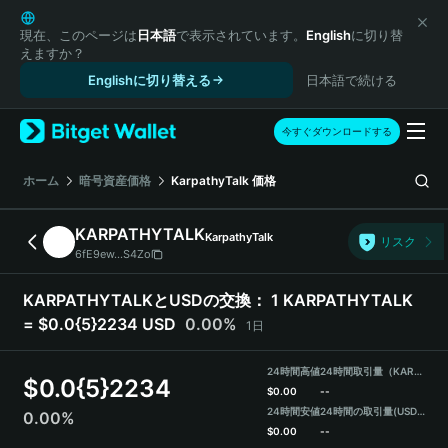
English
日本語
現在、このページは
日本語
で表示されています。
English
に切り替
えますか？
Tiếng Việt
Englishに切り替える
日本語で続ける
Русский
Español (Latinoamérica)
Türkçe
今すぐダウンロードする
Italiano
Français
ホーム
暗号資産価格
KarpathyTalk
価格
Deutsch
简体中文
KARPATHYTALK
KarpathyTalk
リスク
繁體中文
6fE9ew...S4Zo
Português (Portugal)
Bahasa Indonesia
KARPATHYTALKとUSDの交換：
1 KARPATHYTALK
ภาษาไทย
= $0.0{5}2234 USD
0.00%
1日
हिन्दी
বাংলা
24時間高値
24時間取引量（KARPATHYTALK）
$
0.0{5}2234
Español
$
0.00
--
24時間安値
24時間の取引量
(USDT)
0.00%
Português (Brasil)
$
0.00
--
Español (Argentina)