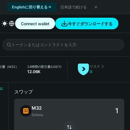
Englishに切り替える
日本語で続ける
Connect wallet
今すぐダウンロードする
リスク
引量（M32）
24時間の取引量
(USDT)
12.06K
0
ロ
スワップ
M32
Solana