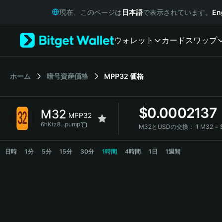
English
現在、このページは
日本語
で表示されています。
En
日本語
Tiếng Việt
ウォレット
カード
スワップ
Русский
Español (Latinoamérica)
Türkçe
Italiano
ホーム
暗号資産価格
MPP32
価格
Français
Deutsch
$
0.0002137
M32
简体中文
MPP32
繁體中文
6hKtz8...pump
M32とUSDの交換：
1 M32 =
Português (Portugal)
M32 Price Chart
Bahasa Indonesia
日時
1分
5分
15分
30分
1時間
4時間
1日
1週間
ภาษาไทย
हिन्दी
বাংলা
Español
Português (Brasil)
Español (Argentina)