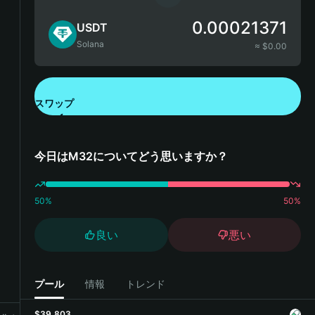
0.00021371
USDT
Solana
≈ $
0.00
スワップ
Bitget Walletをダウンロード
今日はM32についてどう思いますか？
50
%
50
%
良い
悪い
プール
情報
トレンド
$39,803