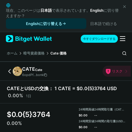
English
日本語
現在、このページは
日本語
で表示されています。
English
に切り替
えますか？
Tiếng Việt
Englishに切り替える
日本語で続ける
Русский
Español (Latinoamérica)
Türkçe
今すぐダウンロードする
Italiano
Français
ホーム
暗号資産価格
Cate
価格
Deutsch
简体中文
CATE
Cate
リスク
繁體中文
6opdPf...bonk
Português (Portugal)
Bahasa Indonesia
CATEとUSDの交換：
1 CATE = $0.0{5}3764 USD
ภาษาไทย
0.00%
1日
हिन्दी
বাংলা
24時間高値
24時間取引量（CATE）
$
0.0{5}3764
Español
$
0.00
--
24時間安値
24時間の取引量
(USDT)
0.00%
Português (Brasil)
$
0.00
--
Español (Argentina)