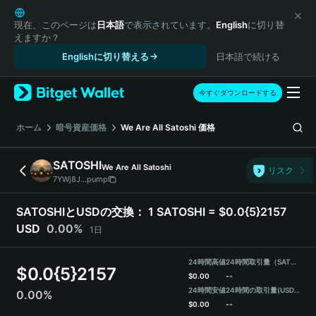
English
日本語
現在、このページは
日本語
で表示されています。
English
に切り替
えますか？
Tiếng Việt
Englishに切り替える
日本語で続ける
Русский
Español (Latinoamérica)
Türkçe
今すぐダウンロードする
Italiano
Français
ホーム
暗号資産価格
We Are All Satoshi
価格
Deutsch
简体中文
SATOSHI
We Are All Satoshi
リスク
繁體中文
7YWj8J...pump
Português (Portugal)
Bahasa Indonesia
SATOSHIとUSDの交換：
1 SATOSHI = $0.0{5}2157
ภาษาไทย
USD
0.00%
1日
हिन्दी
বাংলা
24時間高値
24時間取引量（SATOSHI）
$
0.0{5}2157
Español
$
0.00
--
24時間安値
24時間の取引量
(USDT)
0.00%
Português (Brasil)
$
0.00
--
Español (Argentina)