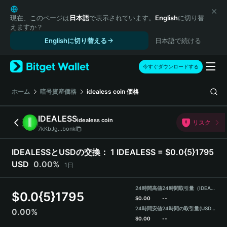
English
日本語
現在、このページは
日本語
で表示されています。
English
に切り替
えますか？
Tiếng Việt
Englishに切り替える
日本語で続ける
Русский
Español (Latinoamérica)
Türkçe
今すぐダウンロードする
Italiano
Français
ホーム
暗号資産価格
idealess coin
価格
Deutsch
简体中文
IDEALESS
idealess coin
リスク
繁體中文
7kKbJg...bonk
Português (Portugal)
Bahasa Indonesia
IDEALESSとUSDの交換：
1 IDEALESS = $0.0{5}1795
ภาษาไทย
USD
0.00%
1日
हिन्दी
বাংলা
24時間高値
24時間取引量（IDEALESS）
$
0.0{5}1795
Español
$
0.00
--
24時間安値
24時間の取引量
(USDT)
0.00%
Português (Brasil)
$
0.00
--
Español (Argentina)