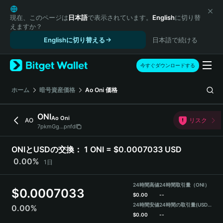
English
日本語
現在、このページは
日本語
で表示されています。
English
に切り替
えますか？
Tiếng Việt
Englishに切り替える
日本語で続ける
Русский
Español (Latinoamérica)
Türkçe
今すぐダウンロードする
Italiano
Français
ホーム
暗号資産価格
Ao Oni
価格
Deutsch
简体中文
ONI
Ao Oni
AO
リスク
繁體中文
7pkmGg...pnfd
Português (Portugal)
Bahasa Indonesia
ONIとUSDの交換：
1 ONI = $0.0007033 USD
ภาษาไทย
0.00%
1日
हिन्दी
বাংলা
24時間高値
24時間取引量（ONI）
$
0.0007033
Español
$
0.00
--
24時間安値
24時間の取引量
(USDT)
0.00%
Português (Brasil)
$
0.00
--
Español (Argentina)