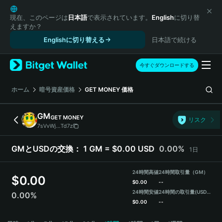
English
日本語
現在、このページは
日本語
で表示されています。
English
に切り替
えますか？
Tiếng Việt
Englishに切り替える
日本語で続ける
Русский
Español (Latinoamérica)
Türkçe
今すぐダウンロードする
Italiano
Français
ホーム
暗号資産価格
GET MONEY
価格
Deutsch
简体中文
GM
GET MONEY
リスク
繁體中文
7sVvWj...Td7z
Português (Portugal)
Bahasa Indonesia
GMとUSDの交換：
1 GM = $0.00 USD
0.00%
1日
ภาษาไทย
हिन्दी
24時間高値
24時間取引量（GM）
$
0.00
বাংলা
$
0.00
--
24時間安値
24時間の取引量
(USDT)
0.00%
Español
$
0.00
--
Português (Brasil)
GM Price Chart
Español (Argentina)