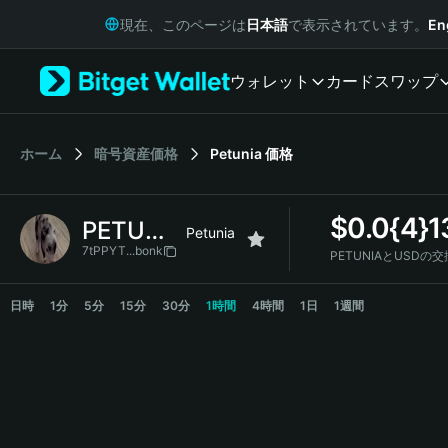
English
現在、このページは
日本語
で表示されています。
En
日本語
Tiếng Việt
ウォレット
カード
スワップ
Русский
Español (Latinoamérica)
Türkçe
Italiano
ホーム
暗号資産価格
Petunia
価格
Français
Deutsch
$
0.0{4}
PETUNIA
简体中文
Petunia
繁體中文
7tPPYT...bonk
PETUNIAとUSDの
Português (Portugal)
PETUNIA Price Chart
Bahasa Indonesia
日時
1分
5分
15分
30分
1時間
4時間
1日
1週間
ภาษาไทย
हिन्दी
বাংলা
Español
Português (Brasil)
Español (Argentina)