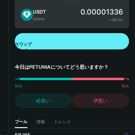
0.00001336
USDT
Solana
≈ $
0.00
スワップ
Bitget Walletをダウンロード
今日はPETUNIAについてどう思いますか？
50
%
50
%
良い
悪い
プール
情報
トレンド
$18,058