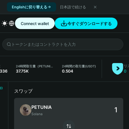
Englishに切り替える
日本語で続ける
Connect wallet
今すぐダウンロードする
リ
値
24時間取引量（PETUNIA）
24時間の取引量
(USDT)
1336
37.75K
0.504
0
ロ
スワップ
PETUNIA
Solana