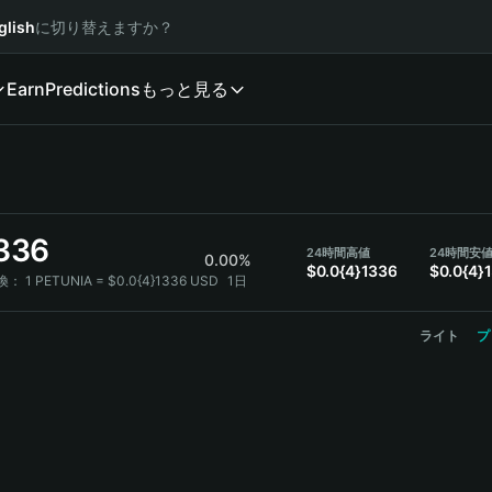
glish
に切り替えますか？
Earn
Predictions
もっと見る
1336
24時間高値
24時間安
0.00%
$0.0{4}1336
$0.0{4}
交換：
1 PETUNIA = $0.0{4}1336 USD
1日
ライト
プ