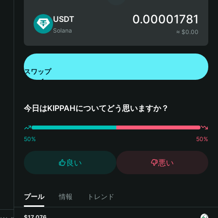
0.00001781
USDT
Solana
≈ $
0.00
スワップ
Bitget Walletをダウンロード
今日はKIPPAHについてどう思いますか？
50
%
50
%
良い
悪い
プール
情報
トレンド
$17,076