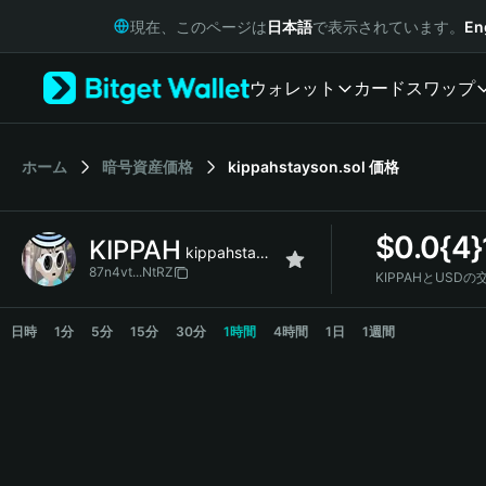
English
現在、このページは
日本語
で表示されています。
En
日本語
Tiếng Việt
ウォレット
カード
スワップ
Русский
Español (Latinoamérica)
Türkçe
Italiano
ホーム
暗号資産価格
kippahstayson.sol
価格
Français
Deutsch
$
0.0{4}
KIPPAH
简体中文
kippahstayson.sol
繁體中文
87n4vt...NtRZ
KIPPAHとUSDの
Português (Portugal)
KIPPAH Price Chart
Bahasa Indonesia
日時
1分
5分
15分
30分
1時間
4時間
1日
1週間
ภาษาไทย
हिन्दी
বাংলা
Español
Português (Brasil)
Español (Argentina)