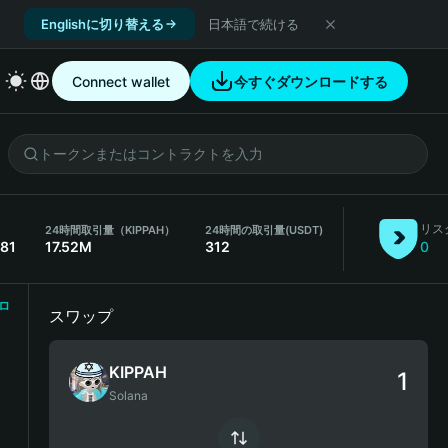
Englishに切り替える
日本語で続ける
Connect wallet
今すぐダウンロードする
リス
24時間取引量（KIPPAH）
24時間の取引量
(USDT)
781
17.52M
312
0
ロ
スワップ
KIPPAH
Solana