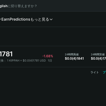
glish
に切り替えますか？
Earn
Predictions
もっと見る
1781
24時間高値
24時間安値
-1.68%
$0.0{4}1841
$0.0{4}1
交換：
1 KIPPAH = $0.0{4}1781 USD
1日
ライト
プ