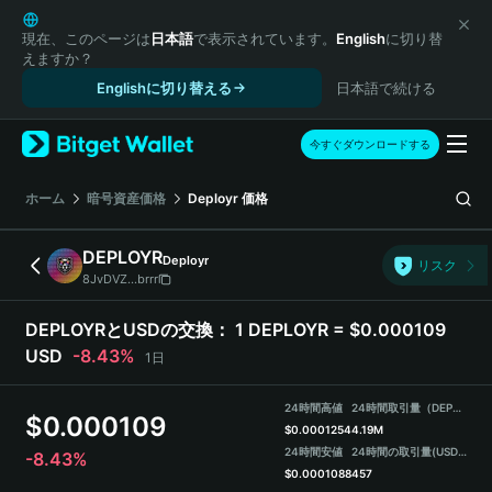
English
日本語
現在、このページは
日本語
で表示されています。
English
に切り替
えますか？
Tiếng Việt
Englishに切り替える
日本語で続ける
Русский
Español (Latinoamérica)
Türkçe
今すぐダウンロードする
Italiano
Français
ホーム
暗号資産価格
Deployr
価格
Deutsch
简体中文
DEPLOYR
Deployr
リスク
繁體中文
8JvDVZ...brrr
Português (Portugal)
Bahasa Indonesia
DEPLOYRとUSDの交換：
1 DEPLOYR = $0.000109
ภาษาไทย
USD
-8.43%
1日
हिन्दी
বাংলা
24時間高値
24時間取引量（DEPLOYR）
$
0.000109
Español
$
0.0001254
4.19M
24時間安値
24時間の取引量
(USDT)
-8.43%
Português (Brasil)
$
0.0001088
457
Español (Argentina)