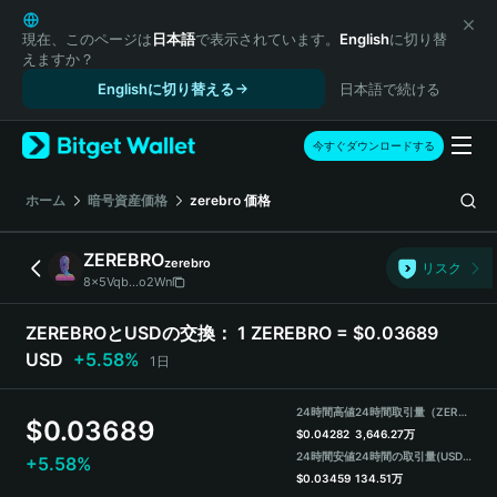
English
日本語
現在、このページは
日本語
で表示されています。
English
に切り替
えますか？
Tiếng Việt
Englishに切り替える
日本語で続ける
Русский
Español (Latinoamérica)
Türkçe
今すぐダウンロードする
Italiano
Français
ホーム
暗号資産価格
zerebro
価格
Deutsch
简体中文
ZEREBRO
zerebro
リスク
繁體中文
8x5Vqb...o2Wn
Português (Portugal)
Bahasa Indonesia
ZEREBROとUSDの交換：
1 ZEREBRO = $0.03689
ภาษาไทย
USD
+5.58%
1日
हिन्दी
বাংলা
24時間高値
24時間取引量（ZEREBRO）
$
0.03689
Español
$
0.04282
3,646.27万
24時間安値
24時間の取引量
(USDT)
+5.58%
Português (Brasil)
$
0.03459
134.51万
Español (Argentina)