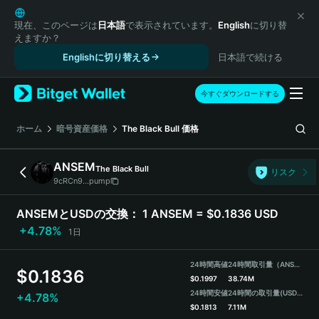
English
日本語
現在、このページは
日本語
で表示されています。
English
に切り替
えますか？
Tiếng Việt
Englishに切り替える
日本語で続ける
Русский
Español (Latinoamérica)
Türkçe
今すぐダウンロードする
Italiano
Français
ホーム
暗号資産価格
The Black Bull
価格
Deutsch
简体中文
ANSEM
The Black Bull
リスク
繁體中文
9cRCn9...pump
Português (Portugal)
Bahasa Indonesia
ANSEMとUSDの交換：
1 ANSEM = $0.1836 USD
ภาษาไทย
+4.78%
1日
हिन्दी
বাংলা
24時間高値
24時間取引量（ANSEM）
$
0.1836
Español
$
0.1997
38.74M
24時間安値
24時間の取引量
(USDT)
+4.78%
Português (Brasil)
$
0.1813
7.11M
Español (Argentina)