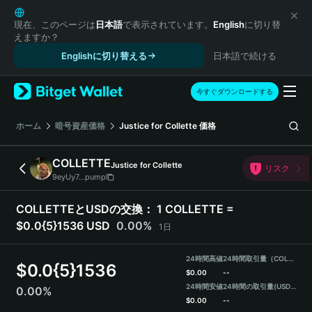
English
日本語
現在、このページは
日本語
で表示されています。
English
に切り替
えますか？
Tiếng Việt
Englishに切り替える
日本語で続ける
Русский
Español (Latinoamérica)
Türkçe
今すぐダウンロードする
Italiano
Français
ホーム
暗号資産価格
Justice for Collette
価格
Deutsch
简体中文
COLLETTE
Justice for Collette
リスク
繁體中文
9eyUy7...pump
Português (Portugal)
Bahasa Indonesia
COLLETTEとUSDの交換：
1 COLLETTE =
ภาษาไทย
$0.0{5}1536 USD
0.00%
1日
हिन्दी
বাংলা
24時間高値
24時間取引量（COLLETTE）
$
0.0{5}1536
Español
$
0.00
--
24時間安値
24時間の取引量
(USDT)
0.00%
Português (Brasil)
$
0.00
--
Español (Argentina)