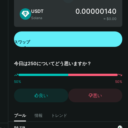
0.00000140
USDT
Solana
≈ $
0.00
スワップ
Bitget Walletをダウンロード
今日は250についてどう思いますか？
50
%
50
%
良い
悪い
プール
情報
トレンド
$6,119