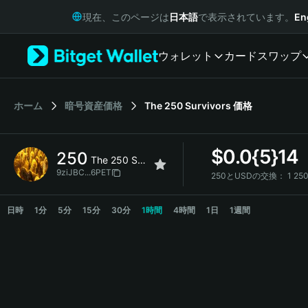
English
現在、このページは
日本語
で表示されています。
En
日本語
Tiếng Việt
ウォレット
カード
スワップ
Русский
Español (Latinoamérica)
Türkçe
Italiano
ホーム
暗号資産価格
The 250 Survivors
価格
Français
Deutsch
$
0.0{5}14
250
简体中文
The 250 Survivors
繁體中文
9ziJBC...6PET
250とUSDの交換：
1 25
Português (Portugal)
250 Price Chart
Bahasa Indonesia
日時
1分
5分
15分
30分
1時間
4時間
1日
1週間
ภาษาไทย
हिन्दी
বাংলা
Español
Português (Brasil)
Español (Argentina)