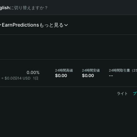
glish
に切り替えますか？
Earn
Predictions
もっと見る
24時間高値
24時間安値
24時間取引量（2
0.00%
$0.00
$0.00
--
0 = $0.0{5}14 USD
1日
ライト
プ