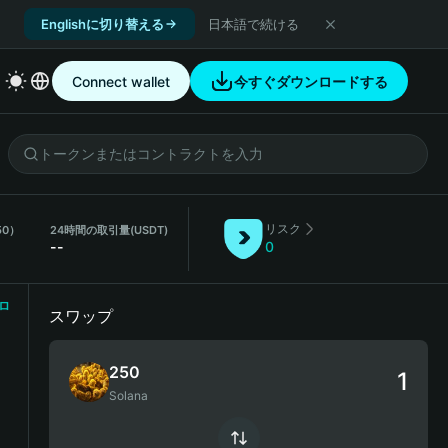
Englishに切り替える
日本語で続ける
Connect wallet
今すぐダウンロードする
リスク
50）
24時間の取引量
(USDT)
--
0
ロ
スワップ
250
Solana