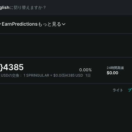
glish
に切り替えますか？
Earn
Predictions
もっと見る
5}4385
24時間高値
0.00%
$0.00
RとUSDの交換：
1 SPRINGULAR = $0.0{5}4385 USD
1日
ライト
プ