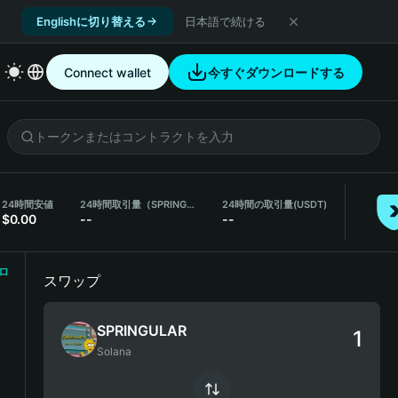
Englishに切り替える
日本語で続ける
Connect wallet
今すぐダウンロードする
24時間安値
24時間取引量（SPRINGULAR）
24時間の取引量
(USDT)
$0.00
--
--
ロ
スワップ
SPRINGULAR
Solana