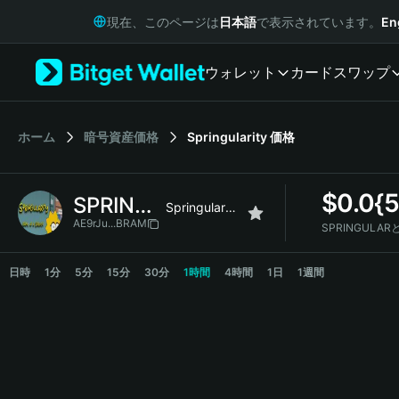
English
現在、このページは
日本語
で表示されています。
En
日本語
Tiếng Việt
ウォレット
カード
スワップ
Русский
Español (Latinoamérica)
Türkçe
Italiano
ホーム
暗号資産価格
Springularity
価格
Français
Deutsch
$
0.0{
SPRINGULAR
简体中文
Springularity
繁體中文
AE9rJu...BRAM
SPRINGULA
Português (Portugal)
SPRINGULAR Price Chart
Bahasa Indonesia
日時
1分
5分
15分
30分
1時間
4時間
1日
1週間
ภาษาไทย
हिन्दी
বাংলা
Español
Português (Brasil)
Español (Argentina)