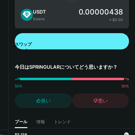
0.00000438
USDT
Solana
≈ $
0.00
スワップ
Bitget Walletをダウンロード
今日はSPRINGULARについてどう思いますか？
50
%
50
%
良い
悪い
プール
情報
トレンド
$5,159