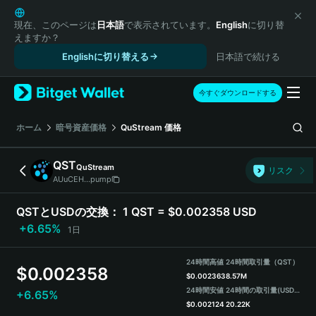
English
日本語
現在、このページは
日本語
で表示されています。
English
に切り替
えますか？
Tiếng Việt
Englishに切り替える
日本語で続ける
Русский
Español (Latinoamérica)
Türkçe
今すぐダウンロードする
Italiano
Français
ホーム
暗号資産価格
QuStream
価格
Deutsch
简体中文
QST
QuStream
リスク
繁體中文
AUuCEH...pump
Português (Portugal)
Bahasa Indonesia
QSTとUSDの交換：
1 QST = $0.002358 USD
ภาษาไทย
+6.65%
1日
हिन्दी
বাংলা
24時間高値
24時間取引量（QST）
$
0.002358
Español
$
0.002363
8.57M
24時間安値
24時間の取引量
(USDT)
+6.65%
Português (Brasil)
$
0.002124
20.22K
Español (Argentina)