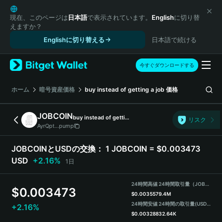
English
日本語
現在、このページは
日本語
で表示されています。
English
に切り替
えますか？
Tiếng Việt
Englishに切り替える
日本語で続ける
Русский
Español (Latinoamérica)
Türkçe
今すぐダウンロードする
Italiano
Français
ホーム
暗号資産価格
buy instead of getting a job
価格
Deutsch
简体中文
JOBCOIN
buy instead of getting a job
リスク
繁體中文
AyrQpt...pump
Português (Portugal)
Bahasa Indonesia
JOBCOINとUSDの交換：
1 JOBCOIN = $0.003473
ภาษาไทย
USD
+2.16%
1日
हिन्दी
বাংলা
24時間高値
24時間取引量（JOBCOIN）
$
0.003473
Español
$
0.003557
9.4M
24時間安値
24時間の取引量
(USDT)
+2.16%
Português (Brasil)
$
0.003288
32.64K
Español (Argentina)