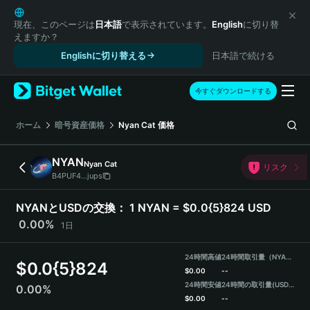
English
日本語
現在、このページは
日本語
で表示されています。
English
に切り替
えますか？
Tiếng Việt
Englishに切り替える
日本語で続ける
Русский
Español (Latinoamérica)
Türkçe
今すぐダウンロードする
Italiano
Français
ホーム
暗号資産価格
Nyan Cat
価格
Deutsch
简体中文
NYAN
Nyan Cat
リスク
繁體中文
B4PUF4...jups
Português (Portugal)
Bahasa Indonesia
NYANとUSDの交換：
1 NYAN = $0.0{5}824 USD
ภาษาไทย
0.00%
1日
हिन्दी
বাংলা
24時間高値
24時間取引量（NYAN）
$
0.0{5}824
Español
$
0.00
--
24時間安値
24時間の取引量
(USDT)
0.00%
Português (Brasil)
$
0.00
--
Español (Argentina)