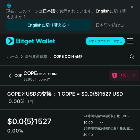
English
日本語
現在、このページは
日本語
で表示されています。
English
に切り替
えますか？
Tiếng Việt
Englishに切り替える
日本語で続ける
Русский
Español (Latinoamérica)
Türkçe
今すぐダウンロードする
Italiano
Français
ホーム
暗号資産価格
COPE COIN
価格
Deutsch
简体中文
COPE
COPE COIN
COP
リスク
繁體中文
BE6Cqf...bonk
Português (Portugal)
Bahasa Indonesia
COPEとUSDの交換：
1 COPE = $0.0{5}1527 USD
ภาษาไทย
0.00%
1日
हिन्दी
বাংলা
24時間高値
24時間取引量（COPE）
$
0.0{5}1527
Español
$
0.00
--
24時間安値
24時間の取引量
(USDT)
0.00%
Português (Brasil)
$
0.00
--
Español (Argentina)