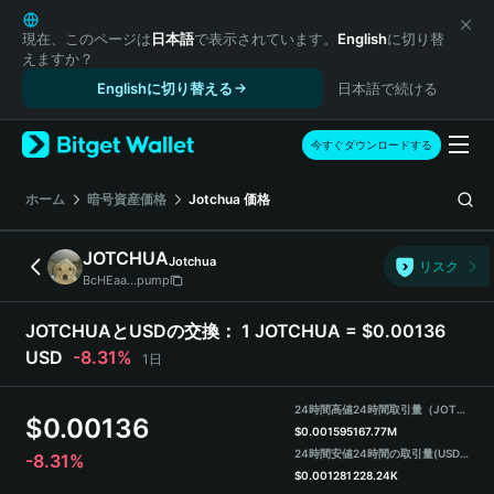
English
日本語
現在、このページは
日本語
で表示されています。
English
に切り替
えますか？
Tiếng Việt
Englishに切り替える
日本語で続ける
Русский
Español (Latinoamérica)
Türkçe
今すぐダウンロードする
Italiano
Français
ホーム
暗号資産価格
Jotchua
価格
Deutsch
简体中文
JOTCHUA
Jotchua
リスク
繁體中文
BcHEaa...pump
Português (Portugal)
Bahasa Indonesia
JOTCHUAとUSDの交換：
1 JOTCHUA = $0.00136
ภาษาไทย
USD
-8.31%
1日
हिन्दी
বাংলা
24時間高値
24時間取引量（JOTCHUA）
$
0.00136
Español
$
0.001595
167.77M
24時間安値
24時間の取引量
(USDT)
-8.31%
Português (Brasil)
$
0.001281
228.24K
Español (Argentina)