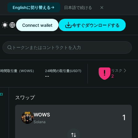
Englishに切り替える
日本語で続ける
Connect wallet
今すぐダウンロードする
リスク
4時間取引量（WOWS）
24時間の取引量
(USDT)
-
--
2
ロ
スワップ
WOWS
Solana