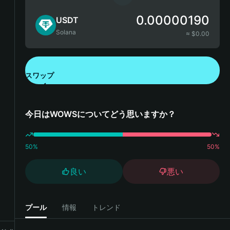
0.00000190
USDT
Solana
≈ $
0.00
スワップ
Bitget Walletをダウンロード
今日はWOWSについてどう思いますか？
50
%
50
%
良い
悪い
プール
情報
トレンド