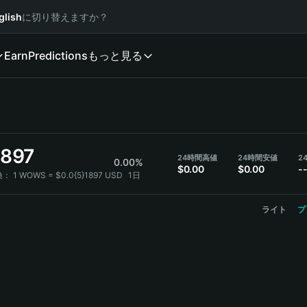
glish
に切り替えますか？
Earn
Predictions
もっと見る
1897
24時間高値
24時間安値
2
0.00%
$0.00
$0.00
-
換：
1 WOWS = $0.0{5}1897 USD
1日
ライト
プ