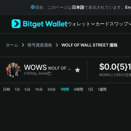
English
現在、このページは
日本語
で表示されています。
En
日本語
Tiếng Việt
ウォレット
カード
スワップ
Русский
Español (Latinoamérica)
Türkçe
Italiano
ホーム
暗号資産価格
WOLF OF WALL STREET
価格
Français
Deutsch
$
0.0{5}
WOWS
简体中文
WOLF OF WALL STREET
繁體中文
C5Shtq...bonk
WOWSとUSDの交
Português (Portugal)
WOWS Price Chart
Bahasa Indonesia
日時
1分
5分
15分
30分
1時間
4時間
1日
1週間
ภาษาไทย
हिन्दी
বাংলা
Español
Português (Brasil)
Español (Argentina)