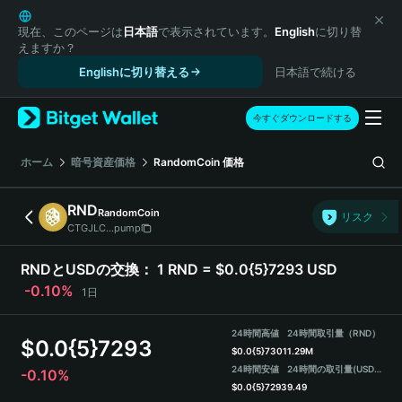
English
日本語
現在、このページは
日本語
で表示されています。
English
に切り替
えますか？
Tiếng Việt
Englishに切り替える
日本語で続ける
Русский
Español (Latinoamérica)
Türkçe
今すぐダウンロードする
Italiano
Français
ホーム
暗号資産価格
RandomCoin
価格
Deutsch
简体中文
RND
RandomCoin
リスク
繁體中文
CTGJLC...pump
Português (Portugal)
Bahasa Indonesia
RNDとUSDの交換：
1 RND = $0.0{5}7293 USD
ภาษาไทย
-0.10%
1日
हिन्दी
বাংলা
24時間高値
24時間取引量（RND）
$
0.0{5}7293
Español
$
0.0{5}7301
1.29M
24時間安値
24時間の取引量
(USDT)
-0.10%
Português (Brasil)
$
0.0{5}7293
9.49
Español (Argentina)